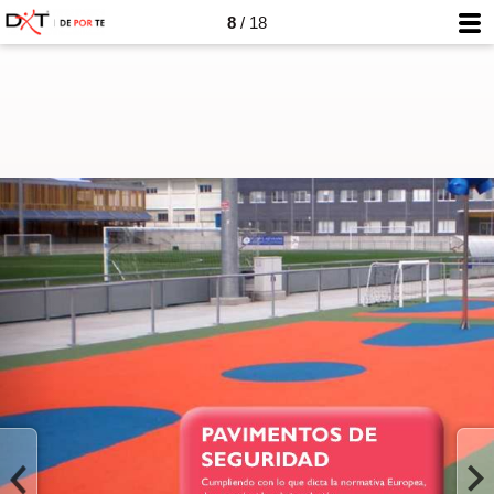
8
/ 18