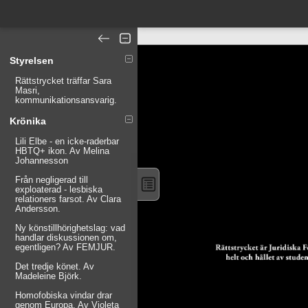
Styrelsen
Rättstrycket träffar Sara
Masri,
kommunikationsansvarig.
Krönika
Lili Elbe - en icke-raderbar
HBTQ+ ikon. Av Melina
Johannesson
Från negligerad till
exploaterad - lesbiska
relationers farsot. Av Clara
Andersson.
Ny könstillhörighetslag: vad
handlar diskussionen om,
egentligen? Av FEMJUR.
Det tredje könet. Av
Madeleine Björk.
Homofobiska vindar drar
genom Europa. Av Violeta