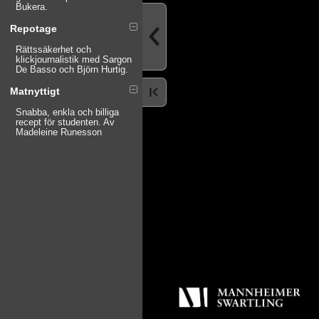
Bukera.
Repotage
Rättssäkerhet och
klickjournalistik med Sargon
De Basso och Björn Hurtig.
Matnyttigt
Snabba, enkla och billiga
recept för studenten. Av
Madeleine Runesson